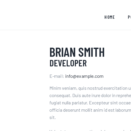
HOME
HOME
P
PORTFOLIO
KUDO ART
BRIAN SMITH
KUDO ACADEMY4DESIGNERS [EM
DEVELOPER
BREVE]
E-mail:
info@example.com
CONTATO
Minim veniam, quis nostrud exercitation u
consequat. Duis aute irure dolor in reprehe
fugiat nulla pariatur. Excepteur sint occae
officia deserunt mollit anim id est laboru
sit.