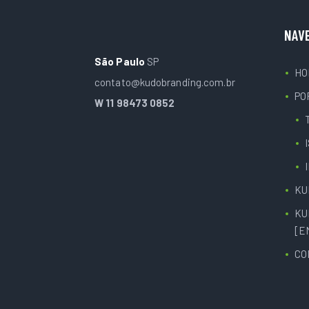
NAV
São Paulo
SP
HO
contato@kudobranding.com.br
PO
W 11 98473 0852
KU
KU
[E
CO