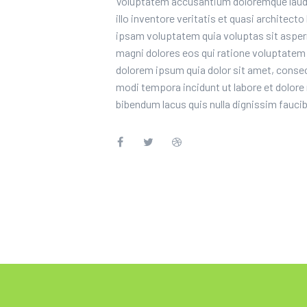
Voluptatem accusantium doloremque laud
illo inventore veritatis et quasi architec
ipsam voluptatem quia voluptas sit aspern
magni dolores eos qui ratione voluptatem
dolorem ipsum quia dolor sit amet, consec
modi tempora incidunt ut labore et dolo
bibendum lacus quis nulla dignissim fauci