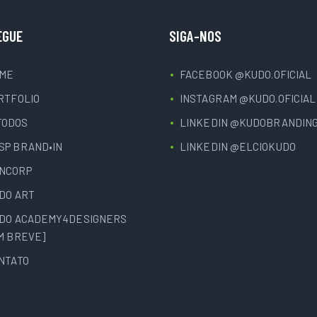
EGUE
SIGA-NOS
ME
FACEBOOK @KUDO.OFICIAL
RTFOLIO
INSTAGRAM @KUDO.OFICIAL
TODOS
LINKEDIN @KUDOBRANDIN
ISP BRAND•IN
LINKEDIN @ELCIOKUDO
INCORP
DO ART
DO ACADEMY4DESIGNERS
M BREVE]
NTATO