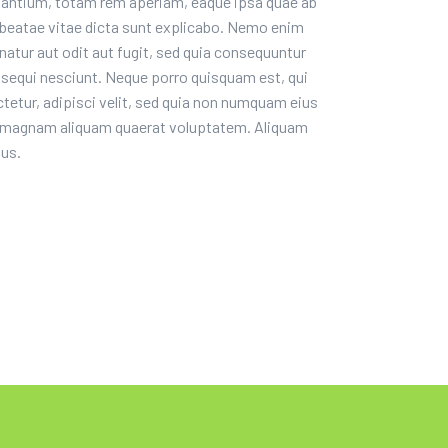
antium, totam rem aperiam, eaque ipsa quae ab
to beatae vitae dicta sunt explicabo. Nemo enim
atur aut odit aut fugit, sed quia consequuntur
 sequi nesciunt. Neque porro quisquam est, qui
tetur, adipisci velit, sed quia non numquam eius
re magnam aliquam quaerat voluptatem. Aliquam
bus.